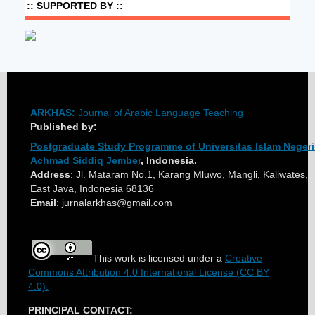
:: SUPPORTED BY ::
ARKHAS:
Journal of Arabic Language Teaching
Published by:
Postgraduate Study Programme of Universitas Islam Negeri
Achmad Siddiq Jember
, Indonesia.
Address
: Jl. Mataram No.1, Karang Mluwo, Mangli, Kaliwates, 
East Java, Indonesia 68136
Email
: jurnalarkhas@gmail.com
This work is licensed under a
Creative
Commons Attribution 4.0 International License (CC BY
4.0).
PRINCIPAL CONTACT: