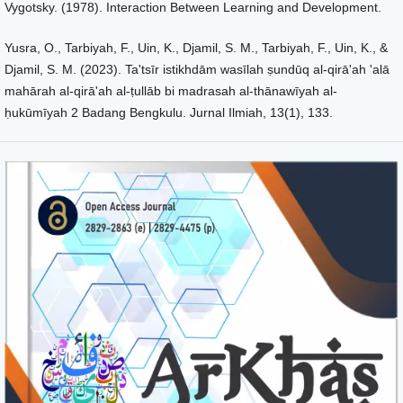
Vygotsky. (1978). Interaction Between Learning and Development.
Yusra, O., Tarbiyah, F., Uin, K., Djamil, S. M., Tarbiyah, F., Uin, K., &
Djamil, S. M. (2023). Ta'tsīr istikhdām wasīlah ṣundūq al-qirā'ah 'alā
mahārah al-qirā'ah al-ṭullāb bi madrasah al-thānawīyah al-
ḥukūmīyah 2 Badang Bengkulu. Jurnal Ilmiah, 13(1), 133.