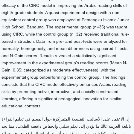
efficacy of the CIRC model in improving the Arabic reading skills of
eighth-grade students. A quasi-experimental design with a non-
equivalent control group was employed at Pemangku Islamic Junior
High School, Bandung. The experimental group (n=35) was taught
using CIRC, while the control group (n=32) received traditional rule-
based instruction. Data from pre- and post-tests were analyzed for
normality, homogeneity, and mean differences using paired T-tests
and N-Gain scores. Results revealed a statistically significant
improvement in the experimental group's reading scores (Mean N-
Gain: 0.35; categorized as moderate effectiveness), with the
experimental group outperforming the control group. The findings
conclude that the CIRC model effectively enhances Arabic reading
skills by promoting active, interactive, and socially constructed
learning, offering a significant pedagogical innovation for similar
educational contexts.
إن الاعتماد على الأساليب التقليدية المتمركزة حول المعلم في تعليم القراءة
باللغة العربية غالبًا ما يؤدي إلى تعلم سلبي وانخفاض دافعية الطلاب، مما يحد
من تطوير كفاءاتهم. وعلى الرغم من أن الدراسات السابقة تعترف بفوائد