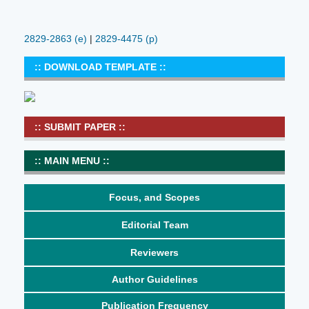
2829-2863
(e)
|
2829-4475 (p)
:: DOWNLOAD TEMPLATE ::
:: SUBMIT PAPER ::
:: MAIN MENU ::
Focus, and Scopes
Editorial Team
Reviewers
Author Guidelines
Publication Frequency