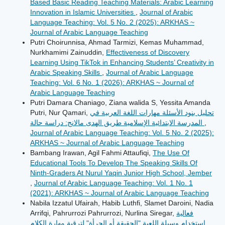
Based Basic Reading Teaching Materials: Arabic Learning
Innovation in Islamic Universities
,
Journal of Arabic
Language Teaching: Vol. 5 No. 2 (2025): ARKHAS ~
Journal of Arabic Language Teaching
Putri Choirunnisa, Ahmad Tarmizi, Kemas Muhammad,
Nurkhamimi Zainuddin,
Effectiveness of Discovery
Learning Using TikTok in Enhancing Students’ Creativity in
Arabic Speaking Skills
,
Journal of Arabic Language
Teaching: Vol. 6 No. 1 (2026): ARKHAS ~ Journal of
Arabic Language Teaching
Putri Damara Chaniago, Ziana walida S, Yessita Amanda
Putri, Nur Qamari,
تحليل بنود الأسئلة مهارات اللغة العربية في
المدرسة الابتدائية الإسلامية طريق الهدى مالانج: دراسة حالة
,
Journal of Arabic Language Teaching: Vol. 5 No. 2 (2025):
ARKHAS ~ Journal of Arabic Language Teaching
Bambang Irawan, Agil Fahmi Attaufiqi,
The Use Of
Educational Tools To Develop The Speaking Skills Of
Ninth-Graders At Nurul Yaqin Junior High School, Jember
,
Journal of Arabic Language Teaching: Vol. 1 No. 1
(2021): ARKHAS ~ Journal of Arabic Language Teaching
Nabila Izzatul Ufairah, Habib Luthfi, Slamet Daroini, Nadia
Arrifqi, Pahrurrozi Pahrurrozi, Nurlina Siregar,
فعالية
استخدام وسيلة اللعبة "الحقيقة أو الجرأة" لترقية مهارة الكلام