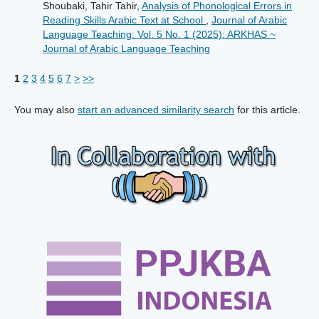
Shoubaki, Tahir Tahir,
Analysis of Phonological Errors in
Reading Skills Arabic Text at School
,
Journal of Arabic
Language Teaching: Vol. 5 No. 1 (2025): ARKHAS ~
Journal of Arabic Language Teaching
1
2
3
4
5
6
7
>
>>
You may also
start an advanced similarity search
for this article.