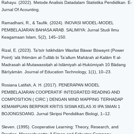
Rahayu. (2022). Metode Analisis Datadalam Statistika Pendidikan. E-
Jurnal Of Acounting.
Ramadhani, R., & Taufik. (2024). INOVASI MODEL-MODEL
PEMBELAJARAN BAHASA ARAB. SALIMIYA: Jurnal Studi Ilmu
Keagamaan Islam, 5(2), 145–150.
Rizal, E. (2023). Ta’tsīr Istikhdām Wasīlat Bāwar Būwaynt (Power
Point) ‘alā Ihtimām al-Ṭullāb bi Ta’allum Mahārah al-Kalām fī al-
Madrasah al-Mutawassiṭah al-Islāmiyah al-Ḥukūmiyah 10 Bādang
Bārīyāmān. Journal of Education Technology, 1(1), 10–23.
Rosiana Latifah, A. H. (2017). PENERAPAN MODEL
PEMBELAJARAN COOPERATIF INTEGRATED READING AND
COMPOSITION ( CIRC ) DENGAN MIND MAPPING TERHADAP
KEMAMPUAN BERPIKIR KRITIS SISWA KELAS XI IPA SMAN 1
BOJONGSOANG. Jurnal Skripsi Pendidikan Biologi, 1–12.
Sleven. (1995). Cooperative Learning: Theory, Research, and