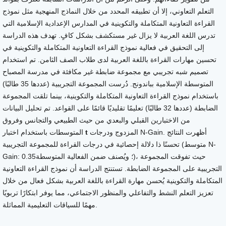
التعلم التعاوني، إلا أن تطبيقه المحدد من خلال النماذج المنهجية مثل نموذج
القراءة التعاونية المتكاملة والتكوينية في المدارس الإعدادية الإسلامية التي
تدرس اللغة العربية لا يزال غير مستكشف بشكل كافٍ. تهدف هذه الدراسة
إلى التحقيق في فعالية نموذج القراءة التعاونية المتكاملة والتكوينية في
تحسين مهارات القراءة باللغة العربية لدى طلاب الصف الثامن. تم استخدام
تصميم شبه تجريبي مع مجموعة ضابطة غير مكافئة في مدرسة المصباح
المتوسطة الإسلامية بباندونج. دُرست المجموعة التجريبية (عددها 35 طالبًا)
باستخدام نموذج القراءة التعاونية المتكاملة والتكوينية، بينما تلقت المجموعة
الضابطة (عددها 32 طالبًا) تعليمًا تقليديًا قائمًا على القواعد. تم تحليل البيانات
من الاختبارين القبلي والبعدي من حيث الطبيعي والتجانس وفروق
المتوسطات باستخدام اختبار
t
المزدوج ودرجات N-Gain. أظهرت النتائج
تحسنًا ذا دلالة إحصائية في درجات القراءة للمجموعة التجريبية (متوسط N-
Gain: 0.35؛ ويُصنف ضمن الفعالية المتوسطة)، حيث تفوقت المجموعة
التجريبية على المجموعة الضابطة. تستنتج الدراسة أن نموذج القراءة التعاونية
المتكاملة والتكوينية يُحسن مهارة القراءة باللغة العربية بشكل فعال من خلال
تعزيز التعلم النشط والتفاعلي والمنظور الاجتماعي، مما يوفر ابتكارًا تربويًا
مهمًا للسياقات التعليمية المماثلة.