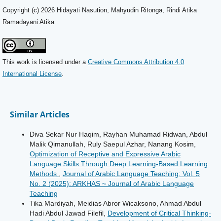
Copyright (c) 2026 Hidayati Nasution, Mahyudin Ritonga, Rindi Atika
Ramadayani Atika
This work is licensed under a
Creative Commons Attribution 4.0
International License
.
Similar Articles
Diva Sekar Nur Haqim, Rayhan Muhamad Ridwan, Abdul
Malik Qimanullah, Ruly Saepul Azhar, Nanang Kosim,
Optimization of Receptive and Expressive Arabic
Language Skills Through Deep Learning-Based Learning
Methods
,
Journal of Arabic Language Teaching: Vol. 5
No. 2 (2025): ARKHAS ~ Journal of Arabic Language
Teaching
Tika Mardiyah, Meidias Abror Wicaksono, Ahmad Abdul
Hadi Abdul Jawad Filefil,
Development of Critical Thinking-